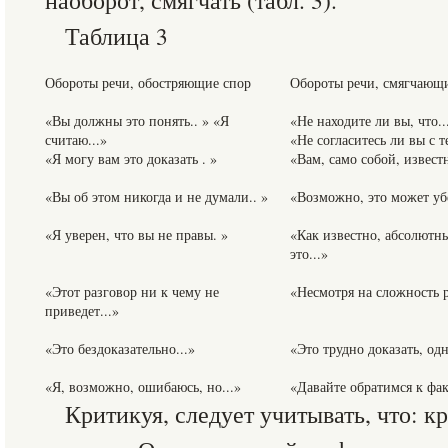
наоборот, смягчать (табл. 3).
Таблица 3
Обороты речи, обостряющие спор
Обороты речи, смягчающ
«Вы должны это понять.. » «Я
«Не находите ли вы, что..
считаю...»
«Не согласитесь ли вы с те
«Я могу вам это доказать . »
«Вам, само собой, известн
«Вы об этом никогда и не думали.. »
«Возможно, это может убе
«Я уверен, что вы не правы. »
«Как известно, абсолютны
это...»
«Этот разговор ни к чему не
«Несмотря на сложность р
приведет...»
«Это бездоказательно...»
«Это трудно доказать, од
«Я, возможно, ошибаюсь, но...»
«Давайте обратимся к фа
Критикуя, следует учитывать, что: к