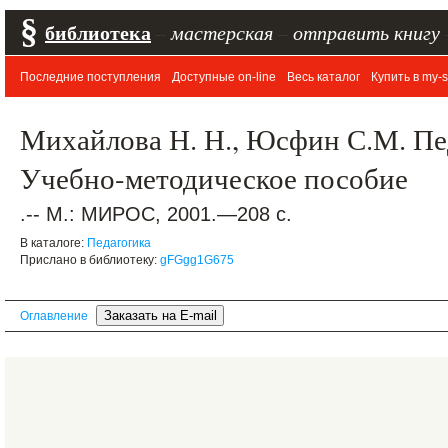
§
библиотека
–
мастерская
–
отправить книгу
Последние поступления
Доступные on-line
Весь каталог
Купить в my-s
Михайлова Н. Н., Юсфин С.М. Пе
Учебно-методическое пособие
.-- М.: МИРОС, 2001.—208 с.
В каталоге:
Педагогика
Прислано в библиотеку:
gFGgg1G675
Оглавление