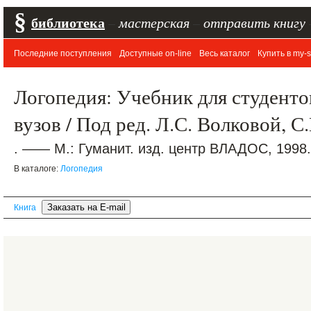
§
библиотека
–
мастерская
–
отправить книгу
Последние поступления
Доступные on-line
Весь каталог
Купить в my-s
Логопедия: Учебник для студентов
вузов / Под ред. Л.С. Волковой, 
. —— М.: Гуманит. изд. центр ВЛАДОС, 1998.
В каталоге:
Логопедия
Книга