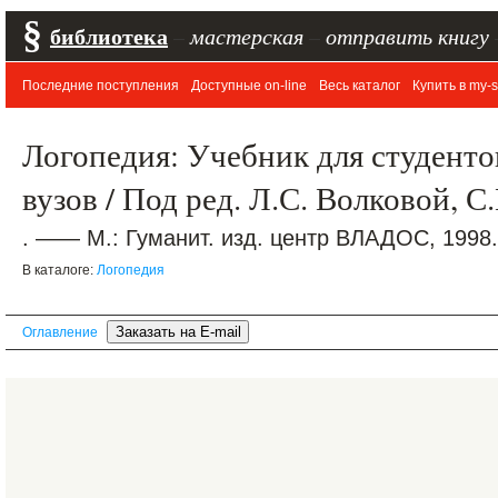
§
библиотека
–
мастерская
–
отправить книгу
Последние поступления
Доступные on-line
Весь каталог
Купить в my-s
Логопедия: Учебник для студентов
вузов / Под ред. Л.С. Волковой, 
. —— М.: Гуманит. изд. центр ВЛАДОС, 1998.
В каталоге:
Логопедия
Оглавление