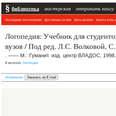
§
библиотека
–
мастерская
–
отправить книгу
Последние поступления
Доступные on-line
Весь каталог
Купить в my-s
Логопедия: Учебник для студентов
вузов / Под ред. Л.С. Волковой, 
. —— М.: Гуманит. изд. центр ВЛАДОС, 1998.
В каталоге:
Логопедия
Оглавление