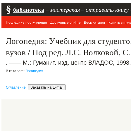
§
библиотека
–
мастерская
–
отправить книгу
Последние поступления
Доступные on-line
Весь каталог
Купить в my-s
Логопедия: Учебник для студентов
вузов / Под ред. Л.С. Волковой, 
. —— М.: Гуманит. изд. центр ВЛАДОС, 1998.
В каталоге:
Логопедия
Оглавление