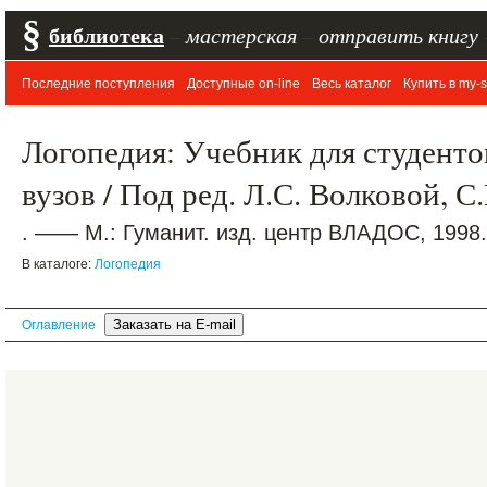
§
библиотека
–
мастерская
–
отправить книгу
Последние поступления
Доступные on-line
Весь каталог
Купить в my-s
Логопедия: Учебник для студентов
вузов / Под ред. Л.С. Волковой, 
. —— М.: Гуманит. изд. центр ВЛАДОС, 1998.
В каталоге:
Логопедия
Оглавление