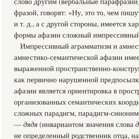
слово другим (вербальные парафразии)
фразой, говорят: «Ну, это то, чем пишут
и т. д., а с другой стороны, имеется х
формы афазии сложный импрессивный
Импрессивный аграмматизм и амнес
амнестико-семантической афазии имее
выраженной пространственно-конструк
как первично нарушенной предпосылк
афазии является ориентировка в прост
организованных семантических коорди
сложных парадигм, парадигм-синоним
—
дядя
(инвариантом значения слова
не определенный родственник отца, н