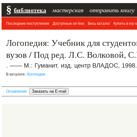
§
библиотека
–
мастерская
–
отправить книгу
Последние поступления
Доступные on-line
Весь каталог
Купить в my-s
Логопедия: Учебник для студентов
вузов / Под ред. Л.С. Волковой, 
. —— М.: Гуманит. изд. центр ВЛАДОС, 1998.
В каталоге:
Логопедия
Оглавление