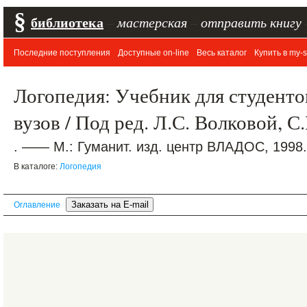
§
библиотека
–
мастерская
–
отправить книгу
Последние поступления
Доступные on-line
Весь каталог
Купить в my-s
Логопедия: Учебник для студентов
вузов / Под ред. Л.С. Волковой, 
. —— М.: Гуманит. изд. центр ВЛАДОС, 1998.
В каталоге:
Логопедия
Оглавление