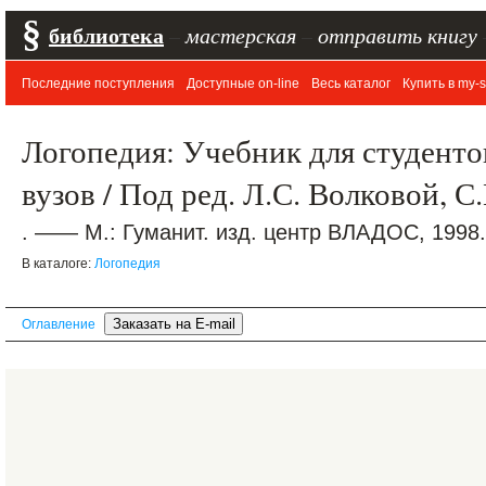
§
библиотека
–
мастерская
–
отправить книгу
Последние поступления
Доступные on-line
Весь каталог
Купить в my-s
Логопедия: Учебник для студентов
вузов / Под ред. Л.С. Волковой, 
. —— М.: Гуманит. изд. центр ВЛАДОС, 1998.
В каталоге:
Логопедия
Оглавление