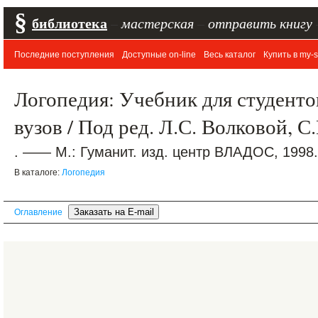
§
библиотека
–
мастерская
–
отправить книгу
Последние поступления
Доступные on-line
Весь каталог
Купить в my-s
Логопедия: Учебник для студентов
вузов / Под ред. Л.С. Волковой, 
. —— М.: Гуманит. изд. центр ВЛАДОС, 1998.
В каталоге:
Логопедия
Оглавление