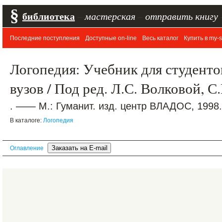
§
библиотека
–
мастерская
–
отправить книгу
Последние поступления
Доступные on-line
Весь каталог
Купить в my-s
Логопедия: Учебник для студентов
вузов / Под ред. Л.С. Волковой, 
. —— М.: Гуманит. изд. центр ВЛАДОС, 1998.
В каталоге:
Логопедия
Оглавление