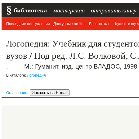
§
библиотека
–
мастерская
–
отправить книгу
Последние поступления
Доступные on-line
Весь каталог
Купить в my-s
Логопедия: Учебник для студентов
вузов / Под ред. Л.С. Волковой, 
. —— М.: Гуманит. изд. центр ВЛАДОС, 1998.
В каталоге:
Логопедия
Оглавление