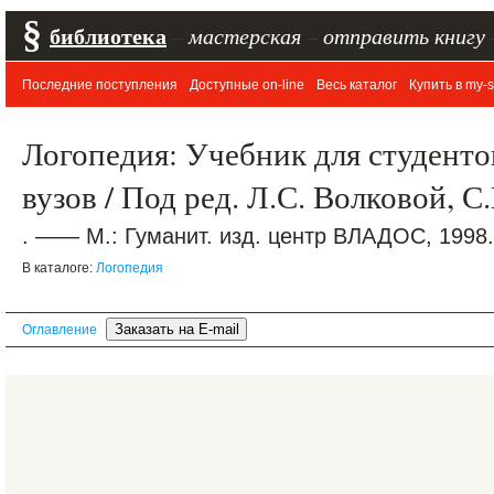
§
библиотека
–
мастерская
–
отправить книгу
Последние поступления
Доступные on-line
Весь каталог
Купить в my-s
Логопедия: Учебник для студентов
вузов / Под ред. Л.С. Волковой, 
. —— М.: Гуманит. изд. центр ВЛАДОС, 1998.
В каталоге:
Логопедия
Оглавление