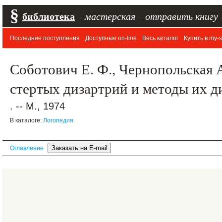
§
библиотека
–
мастерская
–
отправить книгу
Последние поступления
Доступные on-line
Весь каталог
Купить в my-s
Соботович Е. Ф., Чернопольская 
стертых дизартрий и методы их д
. -- М., 1974
В каталоге:
Логопедия
Оглавление