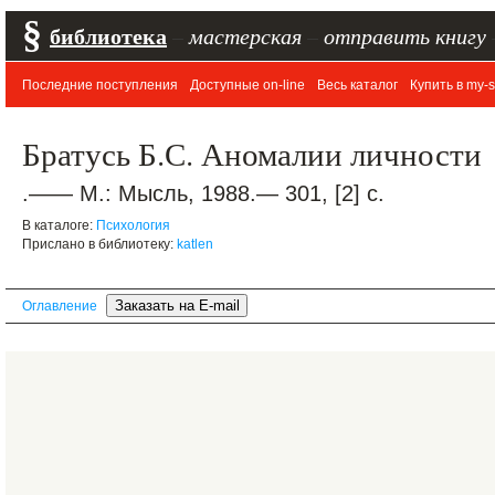
§
библиотека
–
мастерская
–
отправить книгу
Последние поступления
Доступные on-line
Весь каталог
Купить в my-s
Братусь Б.С. Аномалии личности
.—— М.: Мысль, 1988.— 301, [2] с.
В каталоге:
Психология
Прислано в библиотеку:
katlen
Оглавление