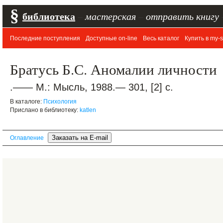
§
библиотека
–
мастерская
–
отправить книгу
Последние поступления
Доступные on-line
Весь каталог
Купить в my-s
Братусь Б.С. Аномалии личности
.—— М.: Мысль, 1988.— 301, [2] с.
В каталоге:
Психология
Прислано в библиотеку:
katlen
Оглавление