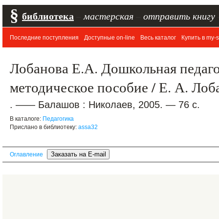
§
библиотека
–
мастерская
–
отправить книгу
Последние поступления
Доступные on-line
Весь каталог
Купить в my-s
Лобанова Е.А. Дошкольная педаго
методическое пособие / Е. А. Лоб
. —— Балашов : Николаев, 2005. — 76 с.
В каталоге:
Педагогика
Прислано в библиотеку:
assa32
Оглавление