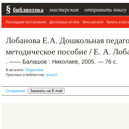
§
библиотека
–
мастерская
–
отправить книгу
Последние поступления
Доступные on-line
Весь каталог
Купить в my-s
Лобанова Е.А. Дошкольная педаго
методическое пособие / Е. А. Лоб
. —— Балашов : Николаев, 2005. — 76 с.
В каталоге:
Педагогика
Прислано в библиотеку:
assa32
Оглавление