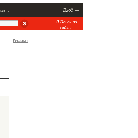
Вход —
такты
Я.Поиск по
сайту
Реклама