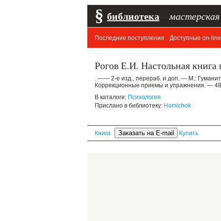
§
библиотека
–
мастерская
Последние поступления
Доступные on-line
Рогов Е.И. Настольная книга 
. —— 2-е изд., перераб. и доп. — М.: Гумани
Коррекционные приемы и упражнения. — 48
В каталоге:
Психология
Прислано в библиотеку:
Homichok
Книга
Купить