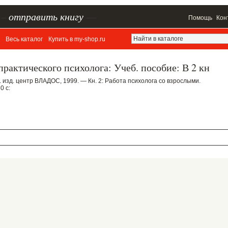
–
отправить книгу
—
Помощь
Кон
Весь каталог
Купить в my-shop.ru
практического психолога: Учеб. пособие: В 2 кн
т. изд. центр ВЛАДОС, 1999. — Кн. 2: Работа психолога со взрослыми.
0 с: