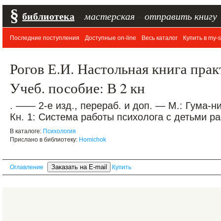
§
библиотека
–
мастерская
–
отправить книгу
Последние поступления
Доступные on-line
Весь каталог
Купить в my-s
Рогов Е.И. Настольная книга прак
Учеб. пособие: В 2 кн
. —— 2-е изд., перераб. и доп. — М.: Гума-н
Кн. 1: Система работы психолога с детьми ра
В каталоге:
Психология
Прислано в библиотеку:
Homichok
Оглавление
Купить