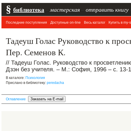
§
библиотека
–
мастерская
–
отправить книгу
Последние поступления
Доступные on-line
Весь каталог
Купить в my-s
Тадеуш Голас Руководство к прос
Пер. Семенов К.
// Тадеуш Голас. Руководство к просветлени
Дзэн без учителя. – М.: София, 1996 – c. 13-
В каталоге:
Психология
Прислано в библиотеку:
peredacha
Оглавление