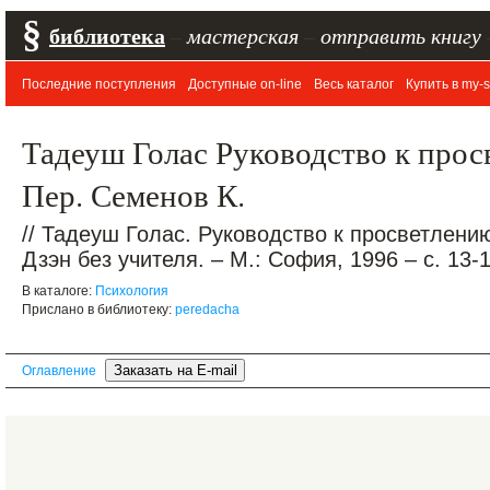
§
библиотека
–
мастерская
–
отправить книгу
Последние поступления
Доступные on-line
Весь каталог
Купить в my-s
Тадеуш Голас Руководство к прос
Пер. Семенов К.
// Тадеуш Голас. Руководство к просветлени
Дзэн без учителя. – М.: София, 1996 – c. 13-
В каталоге:
Психология
Прислано в библиотеку:
peredacha
Оглавление