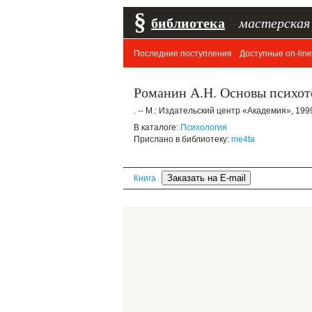
§
библиотека
–
мастерская
Последние поступления
Доступные on-line
Романин А.Н. Основы психоте
. -- М.: Издательский центр «Академия», 1999.
В каталоге:
Психология
Прислано в библиотеку:
me4ta
Книга