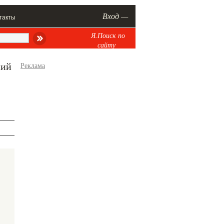
Вход —
такты
Я.Поиск по
сайту
ний
Реклама