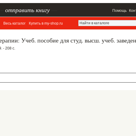
–
отправить книгу
—
Помощь
Кон
Весь каталог
Купить в my-shop.ru
рапии: Учеб. пособие для студ. высш. учеб. заведе
 - 208 с.