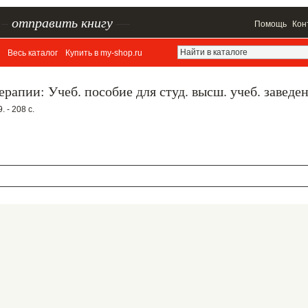
–
отправить книгу
—
Помощь
Кон
Весь каталог
Купить в my-shop.ru
рапии: Учеб. пособие для студ. высш. учеб. заведе
 - 208 с.