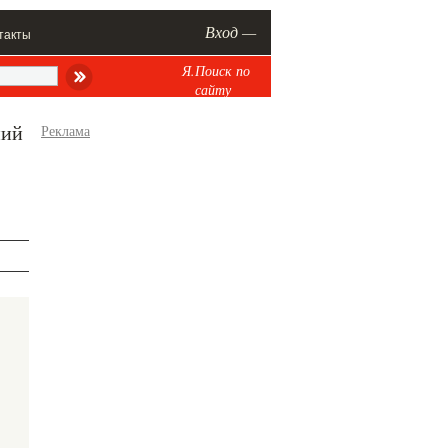
Вход —
такты
Я.Поиск по
сайту
ний
Реклама