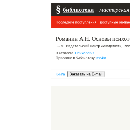
§
библиотека
–
мастерская
Последние поступления
Доступные on-line
Романин А.Н. Основы психоте
. -- М.: Издательский центр «Академия», 1999.
В каталоге:
Психология
Прислано в библиотеку:
me4ta
Книга