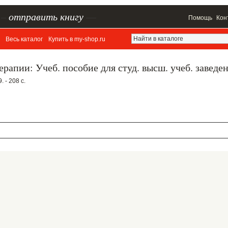
–
отправить книгу
—
Помощь
Кон
Весь каталог
Купить в my-shop.ru
рапии: Учеб. пособие для студ. высш. учеб. заведе
 - 208 с.