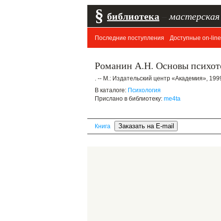
§
библиотека
–
мастерская
Последние поступления
Доступные on-line
Романин А.Н. Основы психоте
. -- М.: Издательский центр «Академия», 1999.
В каталоге:
Психология
Прислано в библиотеку:
me4ta
Книга