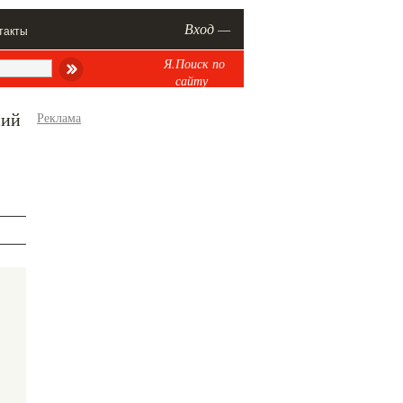
Вход —
такты
Я.Поиск по
сайту
ний
Реклама