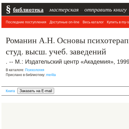
§
библиотека
–
мастерская
–
отправить книгу
Последние поступления
Доступные on-line
Весь каталог
Купить в my-s
Романин А.Н. Основы психотерап
студ. высш. учеб. заведений
. -- М.: Издательский центр «Академия», 1999.
В каталоге:
Психология
Прислано в библиотеку:
me4ta
Книга