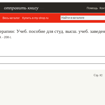
–
отправить книгу
—
Помощь
Кон
Весь каталог
Купить в my-shop.ru
рапии: Учеб. пособие для студ. высш. учеб. заведе
 - 208 с.
Стр. 82