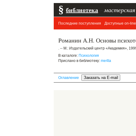
§
библиотека
–
мастерская
Последние поступления
Доступные on-line
Романин А.Н. Основы психоте
. -- М.: Издательский центр «Академия», 1999.
В каталоге:
Психология
Прислано в библиотеку:
me4ta
Оглавление