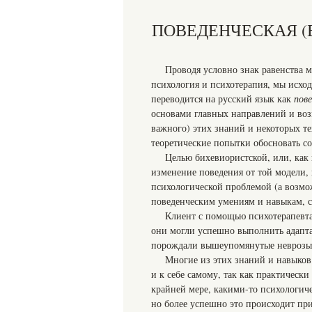
ПОВЕДЕНЧЕСКАЯ (
Проводя условно знак равенства 
психология и психотерапия, мы исход
переводится на русский язык как
пов
основами главных направлений и воз
важного) этих знаний и некоторых те
теоретические попытки обосновать с
Целью бихевиористской, или, как
изменение поведения от той модели, 
психологической проблемой (а возмо
поведенческим умениям и навыкам, с
Клиент с помощью психотерапевта 
они могли успешно выполнить адапта
порождали вышеупомянутые неврозы 
Многие из этих знаний и навыков
и к себе самому, так как практическ
крайней мере, какими-то психологич
но более успешно это происходит пр