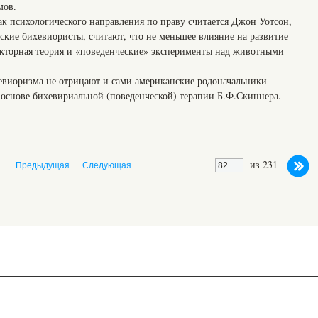
мов.
ак психологического направления по праву считается Джон Уотсон,
ские бихевиористы, считают, что не меньшее влияние на развитие
кторная теория и «поведенческие» эксперименты над животными
евиоризма не отрицают и сами американские родоначальники
 основе бихевириальной (поведенческой) терапии Б.Ф.Скиннера.
из 231
Предыдущая
Следующая