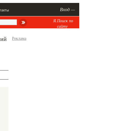
Вход —
такты
Я.Поиск по
сайту
ний
Реклама