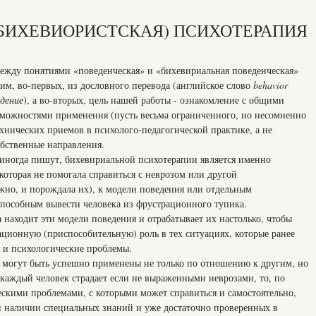
БИХЕВИОРИСТСКАЯ) ПСИХОТЕРАПИЯ
между понятиями «поведенческая» и «бихевириальная поведенческая»
им, во-первых, из дословного перевода (английское слово
behavior
едение
), а во-вторых, цель нашей работы - ознакомление с общими
можностями применения (пусть весьма ограниченного, но несомненно
хнических приемов в психолого-педагогической практике, а не
обственные направления.
 иногда пишут, бихевириальной психотерапии является именно
которая не помогала справиться с неврозом или другой
жно, и порождала их), к модели поведения или отдельным
пособным вывести человека из фрустрационного тупика.
находит эти модели поведения и отрабатывает их настолько, чтобы
ционную (приспособительную) роль в тех ситуациях, которые ранее
и психологические проблемы.
 могут быть успешно применены не только по отношению к другим, но
и каждый человек страдает если не выраженными неврозами, то, по
ескими проблемами, с которыми может справиться и самостоятельно,
и наличии специальных знаний и уже достаточно проверенных в