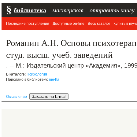
§
библиотека
–
мастерская
–
отправить книгу
Последние поступления
Доступные on-line
Весь каталог
Купить в my-s
Романин А.Н. Основы психотерап
студ. высш. учеб. заведений
. -- М.: Издательский центр «Академия», 1999.
В каталоге:
Психология
Прислано в библиотеку:
me4ta
Оглавление