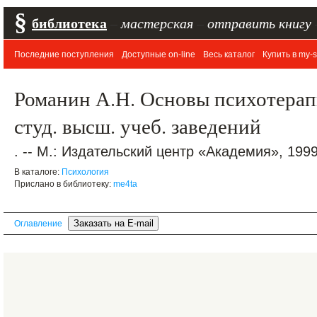
§
библиотека
–
мастерская
–
отправить книгу
Последние поступления
Доступные on-line
Весь каталог
Купить в my-s
Романин А.Н. Основы психотерап
студ. высш. учеб. заведений
. -- М.: Издательский центр «Академия», 1999.
В каталоге:
Психология
Прислано в библиотеку:
me4ta
Оглавление