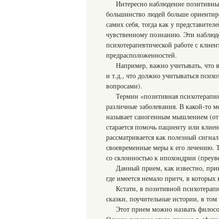
Интересно наблюдение позитивных
большинство людей больше ориентиро
самих себя, тогда как у представител
чувственному познанию. Эти наблюде
психотерапевтической работе с клиен
предрасположенностей.
Например, важно учитывать, что в
и т.д., что должно учитываться псих
вопросами).
Термин «позитивная психотерапия»
различные заболевания. В какой-то м
называет саногенным мышлением (от л
старается помочь пациенту или клие
рассматривается как полезный сигна
своевременные меры к его лечению. Т
со склонностью к ипохондрии (преув
Данный прием, как известно, прин
где имеется немало притч, в которых 
Кстати, в позитивной психотерап
сказки, поучительные истории, в том
Этот прием можно назвать филосо