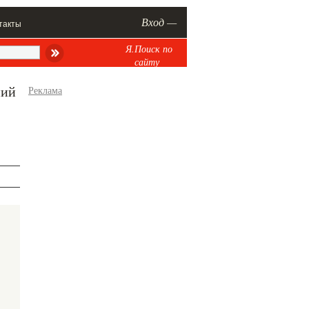
Вход —
такты
Я.Поиск по
сайту
ний
Реклама