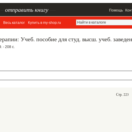
–
отправить книгу
—
Помощь
Кон
Весь каталог
Купить в my-shop.ru
рапии: Учеб. пособие для студ. высш. учеб. заведе
 - 208 с.
Стр. 223