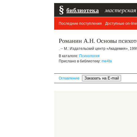
§
библиотека
–
мастерская
Последние поступления
Доступные on-line
Романин А.Н. Основы психоте
. -- М.: Издательский центр «Академия», 1999.
В каталоге:
Психология
Прислано в библиотеку:
me4ta
Оглавление