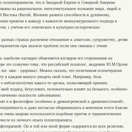
 психотерапевтов, что в Западной Европе и Северной Америке
ваны на рациональное, интеллектуальное познание мира, людей и
ей Востока (Китай, Япония) развита способность к духовному,
ния привели к выводу о важности межкультурального подхода в
том, с учетом его этнических и культурно-исторических
 разных странах различное отношение к алкоголю, супружеству, детям
отерапевтом при анализе проблем (если они связаны с этими
 наиболее наглядно объясняется взглядом его сторонников на
ере это созвучно тому, что российский психолог, академик Ю.М.Орлов
ат. sano - здоровье). Можно сказать, что позитивная психотерапия
нту в каждом минусе увидеть свой плюс. Например, боль
л о неблагополучии какого-то органа, позволяющий принять
акой подход, безусловно, положительно влияет на больного, особенно
еличению опасности заболевания).
ят и в философии (особенно в древнегреческой и древневосточной),
неприятность и даже несчастье оборачивалось в конечном итоге благом.
ии очень широко используются подобные притчи и терапевтические
 числе из личного опыта психотерапевта.
фотерапией. Он в той или иной форме содержится во всех религиях.