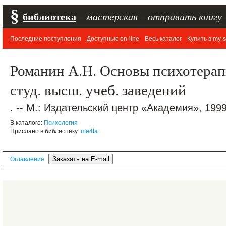
§
библиотека
–
мастерская
–
отправить книгу
Последние поступления
Доступные on-line
Весь каталог
Купить в my-s
Романин А.Н. Основы психотерап
студ. высш. учеб. заведений
. -- М.: Издательский центр «Академия», 1999.
В каталоге:
Психология
Прислано в библиотеку:
me4ta
Оглавление