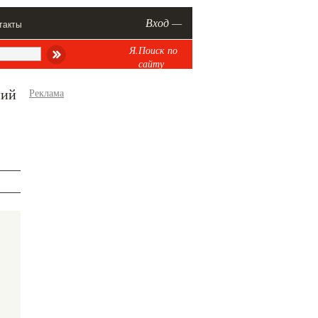
Вход —
такты
Я.Поиск по
сайту
ний
Реклама