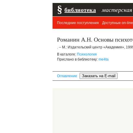
§
библиотека
–
мастерская
Последние поступления
Доступные on-line
Романин А.Н. Основы психоте
. -- М.: Издательский центр «Академия», 1999.
В каталоге:
Психология
Прислано в библиотеку:
me4ta
Оглавление