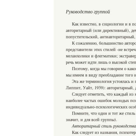
Руководство группой
Как известно, в социологии и в п
авторитарный (или директивный), де
попустительский, антиавторитарный,
К сожалению, большинство авторо
представители этих стилей -не встре
меланхолики и флегматики; экстраве
речь может идти лишь о высокой степ
Поэтому, когда мы говорим о како
мы имеем в виду преобладание того и
Эта же терминология устоялась и
Липпит, Уайт, 1939): авторитарный,
Следует отметить, что каждый из
наиболее частых ошибок молодых псих
индивидуально-психологических осо
Помните, что один и тот же стиль
значит, и для всей группы).
Авторитарный стиль руководства
Как следует из названия, психоте