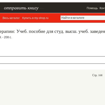
–
отправить книгу
—
Помощь
Кон
Весь каталог
Купить в my-shop.ru
рапии: Учеб. пособие для студ. высш. учеб. заведе
 - 208 с.
Стр. 168