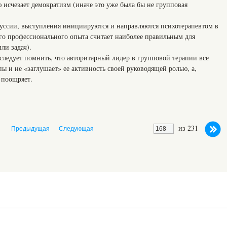
ю исчезает демократизм (иначе это уже была бы не групповая
куссии, выступления инициируются и направляются психотерапевтом в
его профессионального опыта считает наиболее правильным для
ли задач).
 следует помнить, что авторитарный лидер в групповой терапии все
пы и не «заглушает» ее активность своей руководящей ролью, а,
 поощряет.
из 231
Предыдущая
Следующая