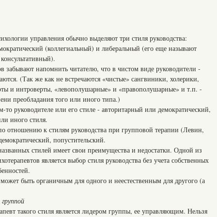
сихологии управления обычно выделяют три стиля руководства:
мократический (коллегиальный) и либеральный (его еще называют
 консультативный).
в забывают напомнить читателю, что в чистом виде руководители -
чаются. (Так же как не встречаются «чистые» сангвиники, холерики,
рты и интроверты, «левополушарные» и «правополушарные» и т.п. -
ени преобладания того или иного типа.)
м-то руководителе или его стиле - авторитарный или демократический,
ли иного стиля.
 по отношению к стилям руководства при групповой терапии (Левин,
 демократический, попустительский.
 названных стилей имеет свои преимущества и недостатки. Одной из
отерапевтов является выбор стиля руководства без учета собственных
бенностей.
 может быть органичным для одного и неестественным для другого (а
 группой
рапевт такого стиля является лидером группы, ее управляющим. Нельзя