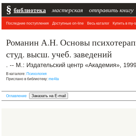
§
библиотека
–
мастерская
–
отправить книгу
Последние поступления
Доступные on-line
Весь каталог
Купить в my-s
Романин А.Н. Основы психотерап
студ. высш. учеб. заведений
. -- М.: Издательский центр «Академия», 1999.
В каталоге:
Психология
Прислано в библиотеку:
me4ta
Оглавление