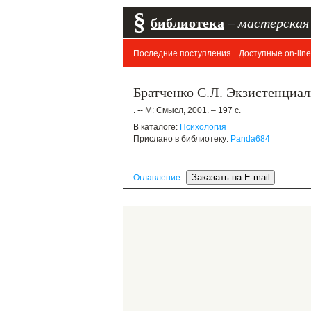
§
библиотека
–
мастерская
Последние поступления
Доступные on-line
Братченко С.Л. Экзистенциа
. -- М: Смысл, 2001. – 197 с.
В каталоге:
Психология
Прислано в библиотеку:
Panda684
Оглавление