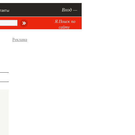
Вход —
такты
Я.Поиск по
сайту
Реклама