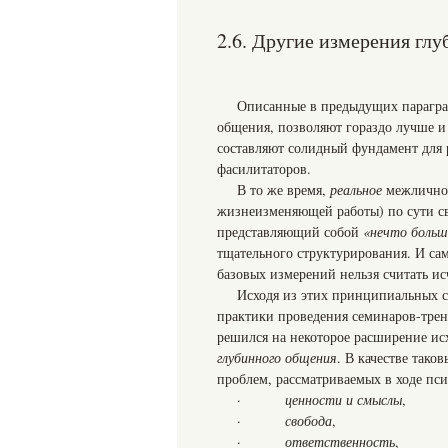
2.6. Другие измерения гл
Описанные в предыдущих парагр
общения, позволяют гораздо лучше и
составляют солидный фундамент для 
фасилитаторов.
В то же время,
реальное
межличнос
жизнеизменяющей работы) по сути св
представляющий собой
«нечто больш
тщательного структурирования. И са
базовых измерений нельзя считать 
Исходя из этих принципиальных с
практики проведения семинаров-трен
решился на некоторое расширение и
глубинного общения
. В качестве тако
проблем, рассматриваемых в ходе пс
·
ценности и смыслы
,
·
свобода
,
·
ответственность
,