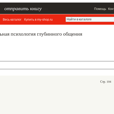
–
отправить книгу
—
Помощь
Кон
Весь каталог
Купить в my-shop.ru
льная психология глубинного общения
Стр. 104