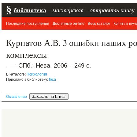
§
библиотека
–
мастерская
–
отправить книгу
Последние поступления
Доступные on-line
Весь каталог
Купить в my-s
Курпатов А.В. 3 ошибки наших р
комплексы
. –– СПб.: Нева, 2006 – 249 с.
В каталоге:
Психология
Прислано в библиотеку:
frezi
Оглавление