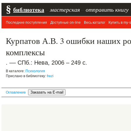
§
библиотека
–
мастерская
–
отправить книгу
Последние поступления
Доступные on-line
Весь каталог
Купить в my-s
Курпатов А.В. 3 ошибки наших р
комплексы
. –– СПб.: Нева, 2006 – 249 с.
В каталоге:
Психология
Прислано в библиотеку:
frezi
Оглавление