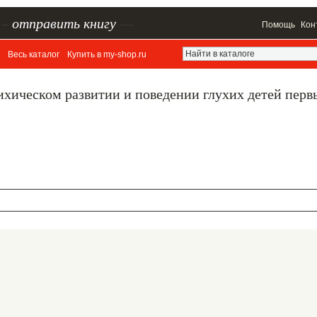
–
отправить книгу
—
Помощь
Кон
Весь каталог
Купить в my-shop.ru
ихическом развитии и поведении глухих детей перв