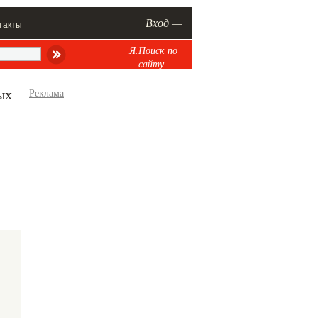
Вход —
такты
Я.Поиск по
сайту
ых
Реклама