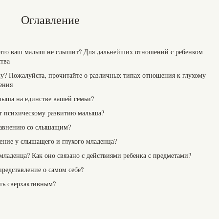
Оглавление
, что ваш малыш не слышит? Для дальнейших отношений с ребенком
ства
у? Пожалуйста, прочитайте о различных типах отношения к глухому
ения
алыша на единстве вашей семьи?
ют психическому развитию малыша?
сравнению со слышащим?
щение у слышащего и глухого младенца?
ладенца? Как оно связано с действиями ребенка с предметами?
представление о самом себе?
ыть сверхактивным?