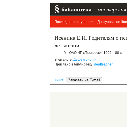
§
библиотека
–
мастерская
Последние поступления
Доступные on-line
Исенина Е.И. Родителям о пс
лет жизни
. —— М.: ОАО ИГ «Прогресс», 1999. - 80 с.
В каталоге:
Дефектология
Прислано в библиотеку:
deafteacher
Книга