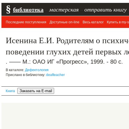
§
библиотека
–
мастерская
–
отправить книгу
Последние поступления
Доступные on-line
Весь каталог
Купить в my-s
Исенина Е.И. Родителям о психич
поведении глухих детей первых л
. —— М.: ОАО ИГ «Прогресс», 1999. - 80 с.
В каталоге:
Дефектология
Прислано в библиотеку:
deafteacher
Книга