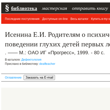
§
библиотека
–
мастерская
–
отправить книгу
Последние поступления
Доступные on-line
Весь каталог
Купить в my-s
Исенина Е.И. Родителям о психич
поведении глухих детей первых л
. —— М.: ОАО ИГ «Прогресс», 1999. - 80 с.
В каталоге:
Дефектология
Прислано в библиотеку:
deafteacher
Оглавление