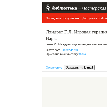
§
библиотека
–
мастерская
Последние поступления
Доступные on-line
Лэндрет Г.Л. Игровая терапия
Варга
. —— М.: Международная педагогическая ака
В каталоге:
Психология
Прислано в библиотеку:
thera
Оглавление