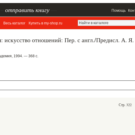
–
отправить книгу
—
Помощь
Кон
Весь каталог
Купить в my-shop.ru
: искусство отношений: Пер. с англ./Предисл. А. Я.
демия, 1994. — 368 с.
Стр. 322