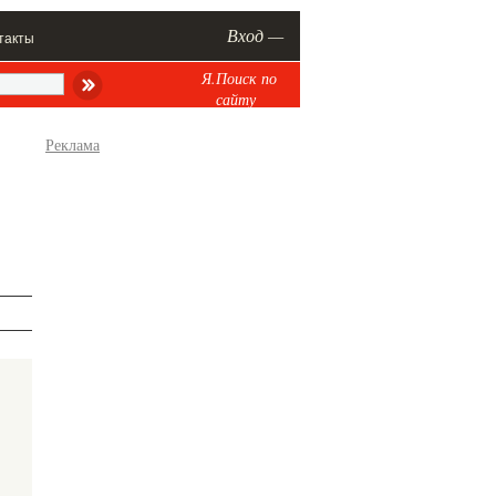
Вход —
такты
Я.Поиск по
сайту
Реклама