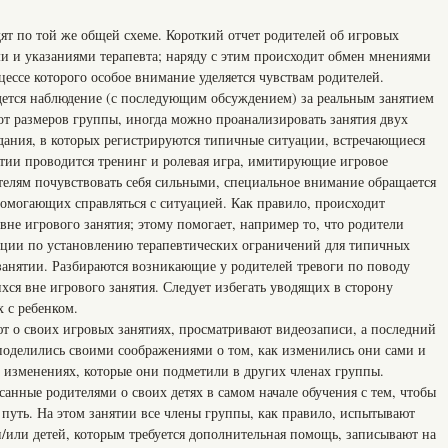
ят по той же общей схеме. Короткий отчет родителей об игровых
и и указаниями терапевта; наряду с этим происходит обмен мнениями
ессе которого особое внимание уделяется чувствам родителей.
дется наблюдение (с последующим обсуждением) за реальным занятием
от размеров группы, иногда можно проанализировать занятия двух
дания, в которых регистрируются типичные ситуации, встречающиеся
ятии проводится тренинг и ролевая игра, имитирующие игровое
ителям почувствовать себя сильными, специальное внимание обращается
помогающих справляться с ситуацией. Как правило, происходит
вне игрового занятия; этому помогает, например то, что родители
кции по установлению терапевтических ограничений для типичных
анятии. Разбираются возникающие у родителей тревоги по поводу
ся вне игрового занятия. Следует избегать уводящих в сторону
х с ребенком.
т о своих игровых занятиях, просматривают видеозаписи, а последний
 поделились своими соображениями о том, как изменились они сами и
х изменениях, которые они подметили в других членах группы.
санные родителями о своих детях в самом начале обучения с тем, чтобы
путь. На этом занятии все члены группы, как правило, испытывают
и/или детей, которым требуется дополнительная помощь, записывают на