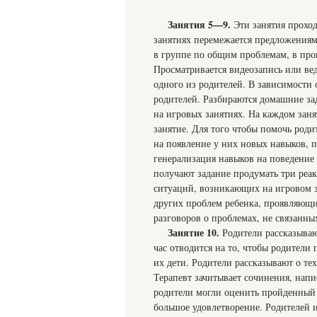
Занятия 5—9.
Эти занятия проход
занятиях перемежается предложениям
в группе по общим проблемам, в проц
Просматривается видеозапись или ве
одного из родителей. В зависимости 
родителей. Разбираются домашние за
на игровых занятиях. На каждом зан
занятие. Для того чтобы помочь род
на появление у них новых навыков, 
генерализация навыков на поведение 
получают задание продумать три реа
ситуаций, возникающих на игровом з
других проблем ребенка, проявляющих
разговоров о проблемах, не связанны
Занятие 10
.
Родители рассказываю
час отводится на то, чтобы родители
их дети. Родители рассказывают о те
Терапевт зачитывает сочинения, напи
родители могли оценить пройденный 
большое удовлетворение. Родителей 