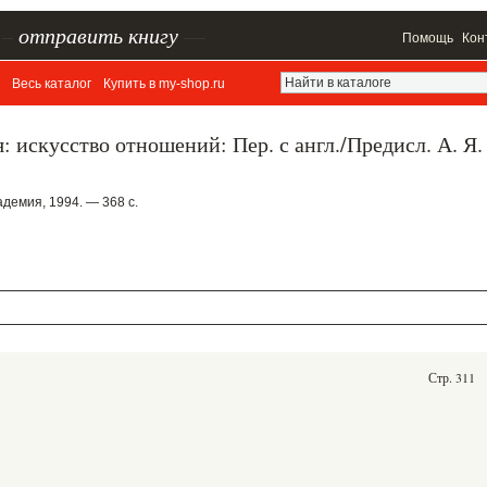
–
отправить книгу
—
Помощь
Кон
Весь каталог
Купить в my-shop.ru
: искусство отношений: Пер. с англ./Предисл. А. Я.
демия, 1994. — 368 с.
Стр. 311