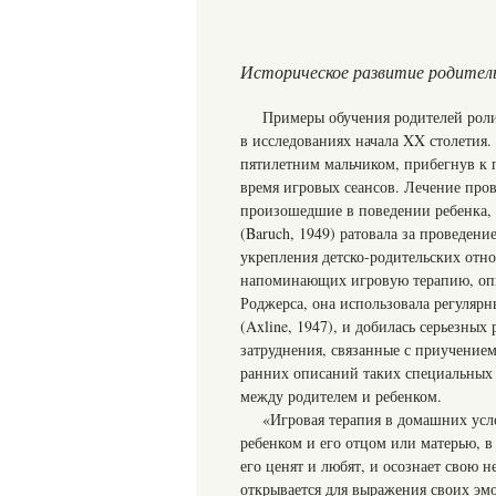
Историческое развитие родител
Примеры обучения родителей роли
в исследованиях начала XX столетия.
пятилетним мальчиком, прибегнув к 
время игровых сеансов. Лечение про
произошедшие в поведении ребенка, 
(Baruch, 1949) ратовала за проведен
укрепления детско-родительских от
напоминающих игровую терапию, описы
Роджерса, она использовала регуляр
(Axline, 1947), и добилась серьезных
затруднения, связанные с приучением
ранних описаний таких специальных
между родителем и ребенком.
«Игровая терапия в домашних усл
ребенком и его отцом или матерью, в
его ценят и любят, и осознает свою н
открывается для выражения своих эмо