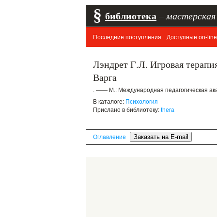
§
библиотека
–
мастерская
Последние поступления
Доступные on-line
Лэндрет Г.Л. Игровая терапия
Варга
. —— М.: Международная педагогическая ака
В каталоге:
Психология
Прислано в библиотеку:
thera
Оглавление