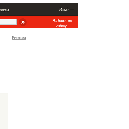
Вход —
такты
Я.Поиск по
сайту
Реклама