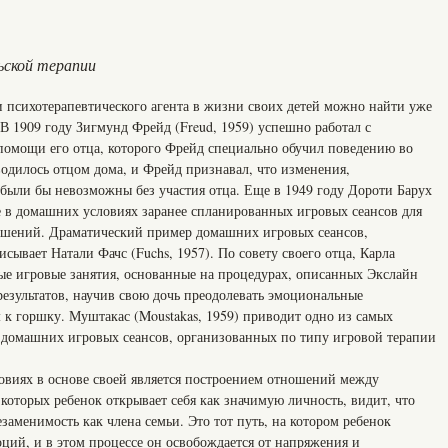
ьской терапии
 психотерапевтического агента в жизни своих детей можно найти уже
 В 1909 году Зигмунд Фрейд (Freud, 1959) успешно работал с
помощи его отца, которого Фрейд специально обучил поведению во
водилось отцом дома, и Фрейд признавал, что изменения,
были бы невозможны без участия отца. Еще в 1949 году Дороти Барух
ие в домашних условиях заранее спланированных игровых сеансов для
ношений. Драматический пример домашних игровых сеансов,
вает Натали Фачс (Fuchs, 1957). По совету своего отца, Карла
ные игровые занятия, основанные на процедурах, описанных Экслайн
 результатов, научив свою дочь преодолевать эмоциональные
 к горшку. Муштакас (Moustakas, 1959) приводит одно из самых
 домашних игровых сеансов, организованных по типу игровой терапии
овиях в основе своей является построением отношений между
 которых ребенок открывает себя как значимую личность, видит, что
езаменимость как члена семьи. Это тот путь, на котором ребенок
ций, и в этом процессе он освобождается от напряжения и