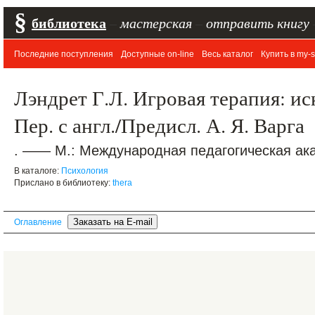
§
библиотека
–
мастерская
–
отправить книгу
Последние поступления
Доступные on-line
Весь каталог
Купить в my-s
Лэндрет Г.Л. Игровая терапия: и
Пер. с англ./Предисл. А. Я. Варга
. —— М.: Международная педагогическая ака
В каталоге:
Психология
Прислано в библиотеку:
thera
Оглавление