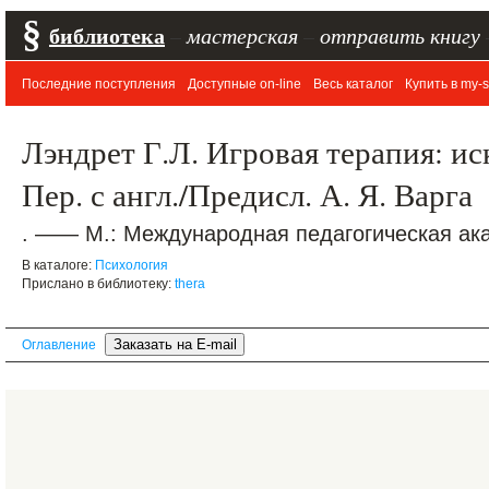
§
библиотека
–
мастерская
–
отправить книгу
Последние поступления
Доступные on-line
Весь каталог
Купить в my-s
Лэндрет Г.Л. Игровая терапия: и
Пер. с англ./Предисл. А. Я. Варга
. —— М.: Международная педагогическая ака
В каталоге:
Психология
Прислано в библиотеку:
thera
Оглавление