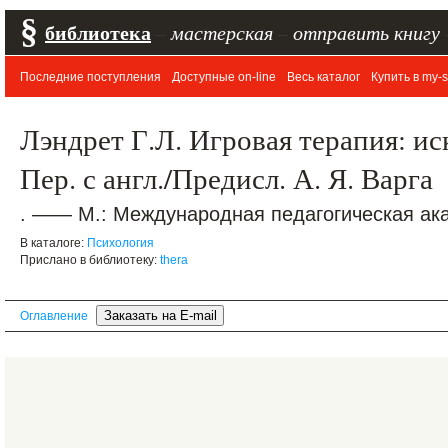
§
библиотека
–
мастерская
–
отправить книгу
Последние поступления
Доступные on-line
Весь каталог
Купить в my-s
Лэндрет Г.Л. Игровая терапия: и
Пер. с англ./Предисл. А. Я. Варга
. —— М.: Международная педагогическая ака
В каталоге:
Психология
Прислано в библиотеку:
thera
Оглавление