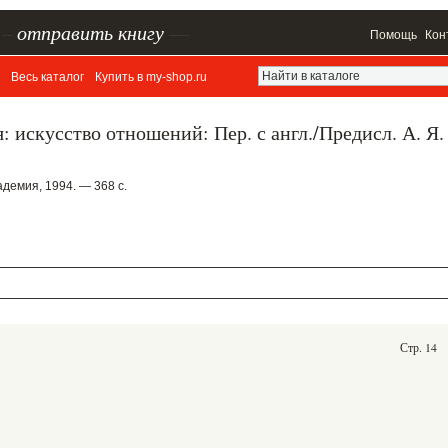
–
отправить книгу
—
Помощь
Кон
Весь каталог
Купить в my-shop.ru
: искусство отношений: Пер. с англ./Предисл. А. Я.
демия, 1994. — 368 с.
Стр. 14