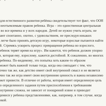
ля естественного развития ребёнка свидетельствует тот факт, что ООН
 неотъемлемым правом ребенка. Игра – это единственная центральная
во все времена и у всех народов. Детей не нужно учить играть; не
рают спонтанно, охотно, с удовольствием, не преследуя никаких
 легче было принять детскую игру, некоторые взрослые пытаются найти
ой. Стремясь ускорить процесс превращения ребенка во взрослого,
ребенок теряет время на игру». Им кажется, что ребенок должен упорно
ли, которая ему, взрослому, кажется достойной. К сожалению, во многих
а ребенка. По-видимому, это попытка хоть каким-то образом
может быть важной только тогда, когда она совпадает с тем, что
очно так же, как детство имеет свой внутренний смысл и не является
точно так же игра имеет свою внутреннюю ценность и важна независимо
ожет привести. В отличие от работы, которая имеет определенную цель
то определенного задания путем приспособления к требованиям
внутренне сложна, не зависит от поощрений извне и приводит
мися у ребенка представлениями, как, например, в том случае, когда
нкой.