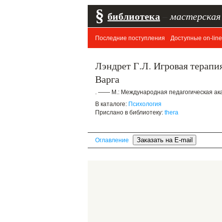
§
библиотека
–
мастерская
Последние поступления
Доступные on-line
Лэндрет Г.Л. Игровая терапия
Варга
. —— М.: Международная педагогическая ака
В каталоге:
Психология
Прислано в библиотеку:
thera
Оглавление