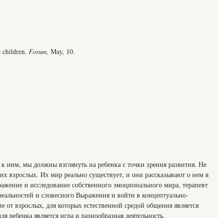
e children.
Forum
,
May, 10.
 к ним, мы должны взглянуть на ребенка с точки зрения развития. Не
ких взрослых. Их мир реально существует, и они рассказывают о нем в
ражение и исследование собственного эмоционального мира, терапевт
реальностей и словесного Выражения и войти в концептуально-
е от взрослых, для которых естественной средой общения является
ля ребенка является игра и разнообразная деятельность.