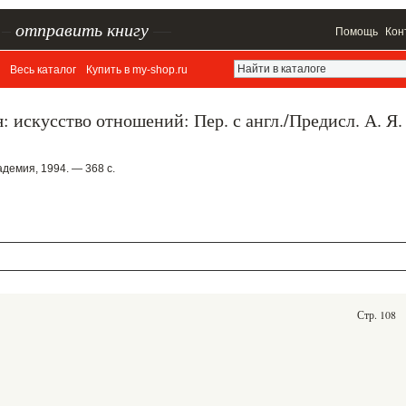
–
отправить книгу
—
Помощь
Кон
Весь каталог
Купить в my-shop.ru
: искусство отношений: Пер. с англ./Предисл. А. Я.
демия, 1994. — 368 с.
Стр. 108