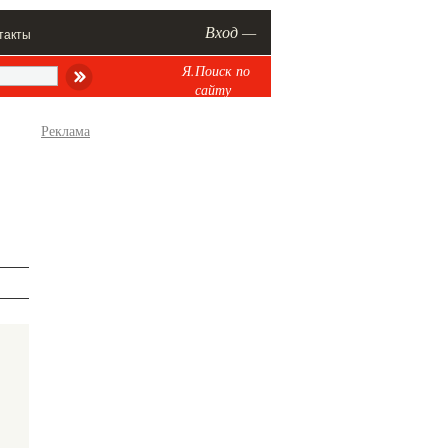
Вход —
такты
Я.Поиск по
сайту
Реклама