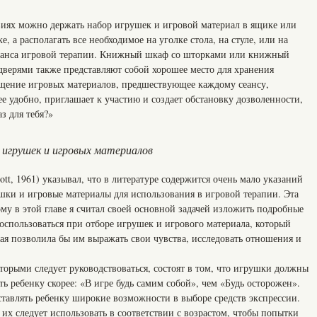
иях можно держать набор игрушек и игровой материал в ящике или
е, а располагать все необходимое на уголке стола, на стуле, или на
сеанса игровой терапии. Книжный шкаф со шторками или книжный
ерями также представляют собой хорошее место для хранения
щение игровых материалов, предшествующее каждому сеансу,
ее удобно, приглашает к участию и создает обстановку дозволенности,
аз для тебя?»
 игрушек и игровых материалов
tt, 1961) указывал, что в литературе содержится очень мало указаний
шки и игровые материалы для использования в игровой терапии. Эта
ому в этой главе я считал своей основной задачей изложить подробные
оспользоваться при отборе игрушек и игрового материала, который
рая позволила бы им выражать свои чувства, исследовать отношения и
торыми следует руководствоваться, состоят в том, что игрушки должны
 ребенку скорее: «В игре будь самим собой», чем «Будь осторожен».
авлять ребенку широкие возможности в выборе средств экспрессии.
х следует использовать в соответствии с возрастом, чтобы попытки