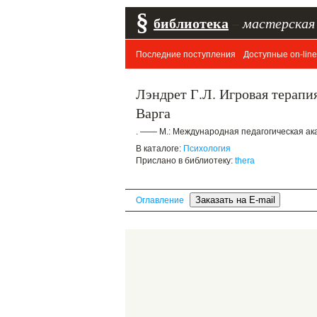
§
библиотека
–
мастерская
Последние поступления
Доступные on-line
Лэндрет Г.Л. Игровая терапия
Варга
. —— М.: Международная педагогическая ака
В каталоге:
Психология
Прислано в библиотеку:
thera
Оглавление