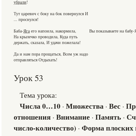
убрали
!
Тут царевич с боку на бок повернулся И
... проснулся!
Баба-
Яга
его напоила, накормила,
Вы показываете на бабу-
На крылечко проводила, Куда путь
держать, сказала, И удачи пожелала!
Да и нам пора прощаться, Всем уж надо
отправляться Отдыхать!
Урок 53
Тема урока:
Числа 0…10
Множества
Вес
Пр
·
·
·
отношения
Внимание
Память
Счё
·
·
·
число-количество)
Форма плоских 
·