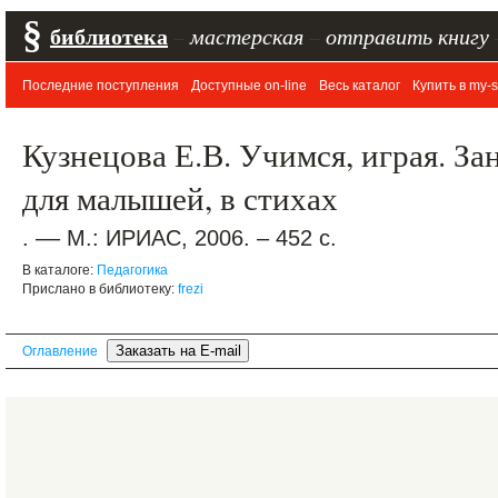
§
библиотека
–
мастерская
–
отправить книгу
Последние поступления
Доступные on-line
Весь каталог
Купить в my-s
Кузнецова Е.В. Учимся, играя. За
для малышей, в стихах
. –– М.: ИРИАС, 2006. – 452 с.
В каталоге:
Педагогика
Прислано в библиотеку:
frezi
Оглавление