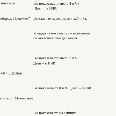
 показали!
4
Вы показываете число
в ЧР.
Дети – в ИЧР.
собирал. Поможем?
Вы ставите перед детьми зайчика.
«Выдергиваем свеклу» – выполняем
соответствующие движения.
5
Вы показываете число
в ЧР.
Дети – в ИЧР.
рядке!
Сколько
0
Вы показываете
в ЧР, дети – в ИЧР.
и устали! Можно нам
Вы показываете на зайчика.