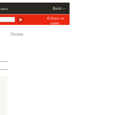
Вход —
такты
Я.Поиск по
сайту
Реклама