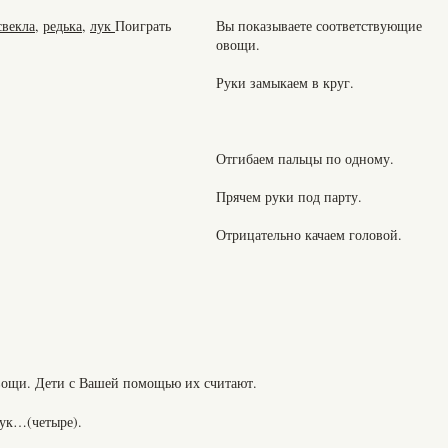
свекла
,
редька
,
лук
Поиграть
Вы показываете соответствующие
овощи.
Руки замыкаем в круг.
Отгибаем пальцы по одному.
Прячем руки под парту.
Отрицательно качаем головой.
овощи. Дети с Вашей помощью их считают.
лук…(четыре).