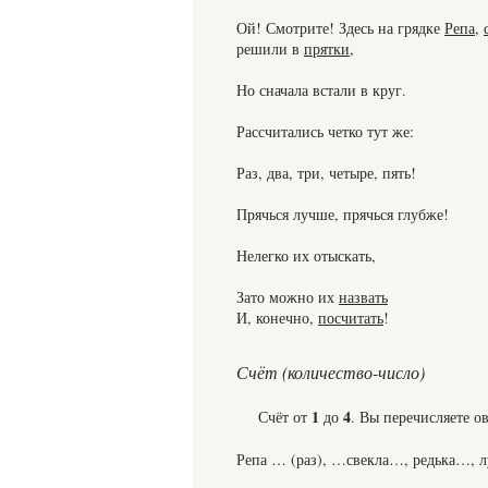
Ой! Смотрите! Здесь на грядке
Репа
,
решили в
прятки
,
Но сначала встали в круг.
Рассчитались четко тут же:
Раз, два, три, четыре, пять!
Прячься лучше, прячься глубже!
Нелегко их отыскать,
Зато можно их
назвать
И, конечно,
посчитать
!
Счёт (количество-число)
1
4
Счёт от
до
. Вы перечисляете 
Репа … (раз), …свекла…, редька…, 