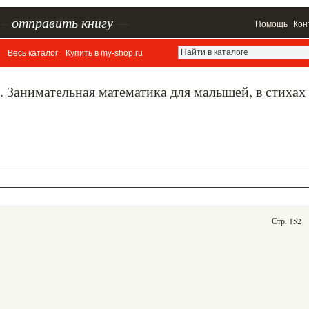
–
отправить книгу
—
Помощь
Кон
Весь каталог
Купить в my-shop.ru
я. Занимательная математика для малышей, в стихах
Стр. 152