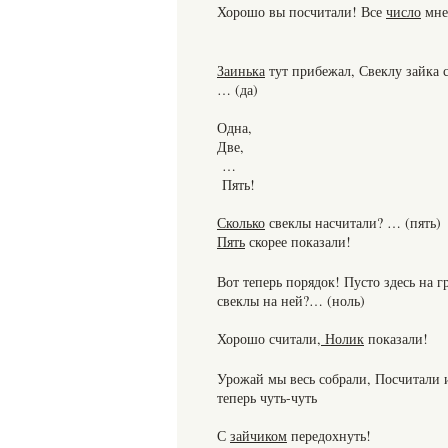
Хорошо вы посчитали! Все
число
мне
Заинька
тут прибежал, Свеклу зайка 
… (да)
Одна,
Две,
…
Пять!
Сколько
свеклы насчитали? … (пять)
Пять
скорее показали!
Вот теперь порядок! Пусто здесь на г
свеклы на ней?… (ноль)
Хорошо считали,
Нолик
показали!
Урожай мы весь собрали, Посчитали 
теперь чуть-чуть
С
зайчиком
передохнуть!