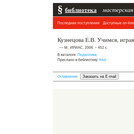
§
библиотека
–
мастерская
Последние поступления
Доступные on-line
Кузнецова Е.В. Учимся, игра
. –– М.: ИРИАС, 2006. – 452 с.
В каталоге:
Педагогика
Прислано в библиотеку:
frezi
Оглавление