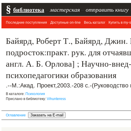
§
библиотека
–
мастерская
–
отправить книгу
Последние поступления
Доступные on-line
Весь каталог
Купить в my-s
Байярд, Роберт Т., Байярд, Джин
подросток:практ. рук. для отчаяв
англ. А. Б. Орлова] ; Научно-внед-
психопедагогики образования
.--М.:Акад. Проект,2003.-208 с.-(Руководство
В каталоге:
Психология
Прислано в библиотеку:
Vihunteress
Оглавление