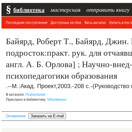
§
библиотека
–
мастерская
–
отправить книгу
Последние поступления
Доступные on-line
Весь каталог
Купить в my-s
Байярд, Роберт Т., Байярд, Джин
подросток:практ. рук. для отчаяв
англ. А. Б. Орлова] ; Научно-внед-
психопедагогики образования
.--М.:Акад. Проект,2003.-208 с.-(Руководство
В каталоге:
Психология
Прислано в библиотеку:
Vihunteress
Оглавление